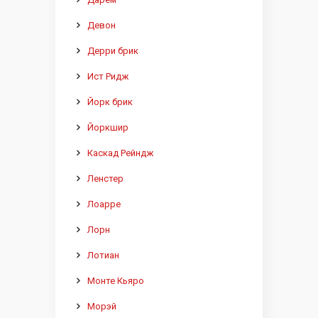
Девон
Дерри брик
Ист Ридж
Йорк брик
Йоркшир
Каскад Рейндж
Ленстер
Лоарре
Лорн
Лотиан
Монте Кьяро
Морэй