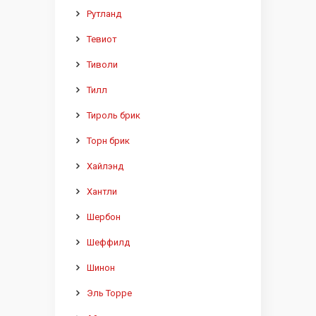
Рутланд
Тевиот
Тиволи
Тилл
Тироль брик
Торн брик
Хайлэнд
Хантли
Шербон
Шеффилд
Шинон
Эль Торре