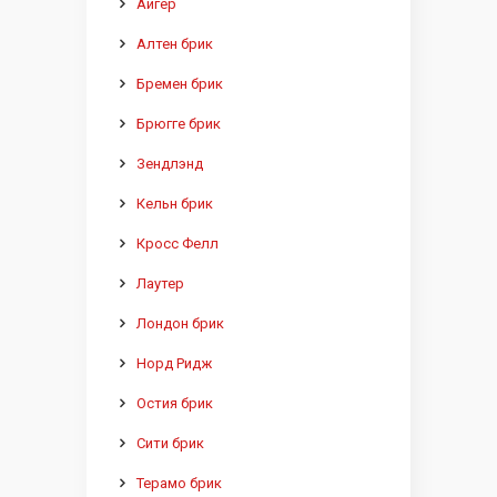
Айгер
Алтен брик
Бремен брик
Брюгге брик
Зендлэнд
Кельн брик
Кросс Фелл
Лаутер
Лондон брик
Норд Ридж
Остия брик
Сити брик
Терамо брик