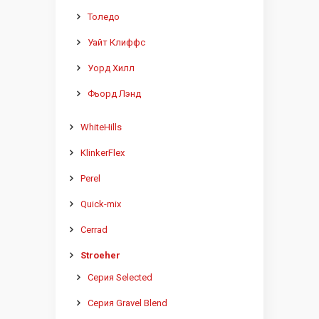
Толедо
Уайт Клиффс
Уорд Хилл
Фьорд Лэнд
WhiteHills
KlinkerFlex
Perel
Quick-mix
Cerrad
Stroeher
Серия Selected
Серия Gravel Blend