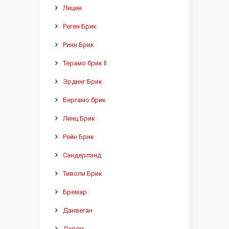
Лицен
Реген Брик
Ринн Брик
Терамо брик ll
Эрдинг Брик
Бергамо брик
Линц Брик
Рейн Брик
Сандерлэнд
Тиволи Брик
Бремар
Данвеган
Дарем