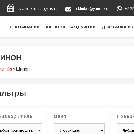
.
mrklinker@yandex.ru
+7 (9
Пн.-Пт. с 10:00 до 19:00
О КОМПАНИИ
КАТАЛОГ ПРОДУКЦИИ
ДОСТАВКА И 
ИНОН
e Hills
»
Шинон
ильтры
оизводитель
Цвет
Повер