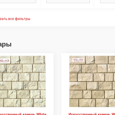
зать все фильтры
ары
усственный камень White
Искусственный камень W