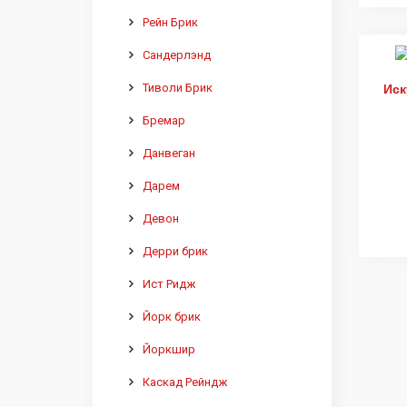
Рейн Брик
Сандерлэнд
Тиволи Брик
Иск
Бремар
Данвеган
Дарем
Девон
Дерри брик
Ист Ридж
Йорк брик
Йоркшир
Каскад Рейндж