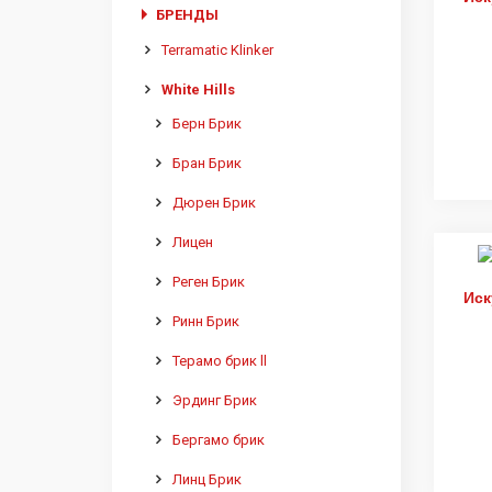
БРЕНДЫ
Terramatic Klinker
White Hills
Берн Брик
Бран Брик
Дюрен Брик
Лицен
Реген Брик
Иск
Ринн Брик
Терамо брик ll
Эрдинг Брик
Бергамо брик
Линц Брик