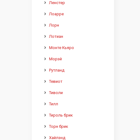
Ленстер
Лоарре
Лорн
Лотиан
Монте Кьяро
Морэй
Рутланд
Тевиот
Тиволи
Тилл
Тироль брик
Торн брик
Хайлэнд