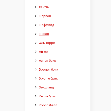
Хантли
Шербон
Шеффилд
Шинон
Эль Торре
Айгер
Алтен брик
Бремен брик
Брюгге брик
Зендлэнд
Кельн брик
Кросс Фелл