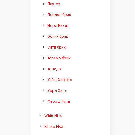
Лаутер
Лондон брик
Норд Ридж
Остия брик
Сити брик
Терамо брик
Толедо
Уайт Клиффс
Уорд Хилл
Фьорд Лэнд
WhiteHills
KlinkerFlex