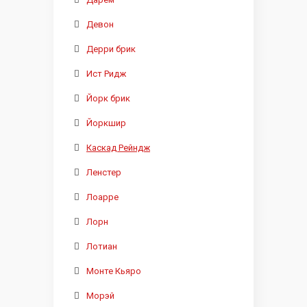
Девон
Дерри брик
Ист Ридж
Йорк брик
Йоркшир
Каскад Рейндж
Ленстер
Лоарре
Лорн
Лотиан
Монте Кьяро
Морэй