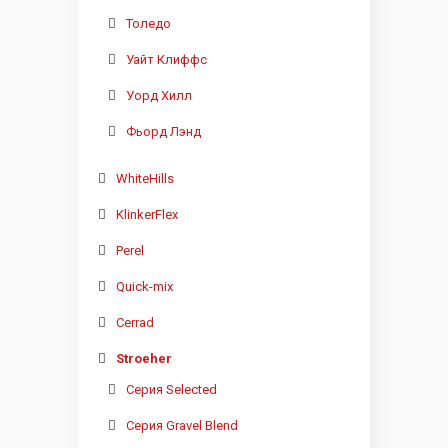
Толедо
Уайт Клиффс
Уорд Хилл
Фьорд Лэнд
WhiteHills
KlinkerFlex
Perel
Quick-mix
Cerrad
Stroeher
Серия Selected
Серия Gravel Blend