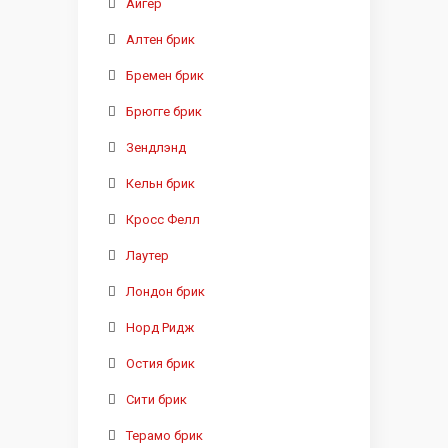
Айгер
Алтен брик
Бремен брик
Брюгге брик
Зендлэнд
Кельн брик
Кросс Фелл
Лаутер
Лондон брик
Норд Ридж
Остия брик
Сити брик
Терамо брик