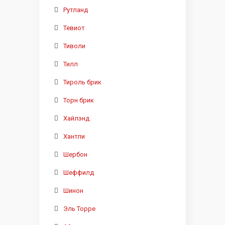
Рутланд
Тевиот
Тиволи
Тилл
Тироль брик
Торн брик
Хайлэнд
Хантли
Шербон
Шеффилд
Шинон
Эль Торре