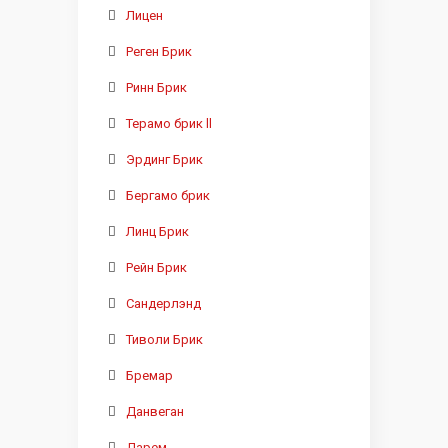
Лицен
Реген Брик
Ринн Брик
Терамо брик ll
Эрдинг Брик
Бергамо брик
Линц Брик
Рейн Брик
Сандерлэнд
Тиволи Брик
Бремар
Данвеган
Дарем