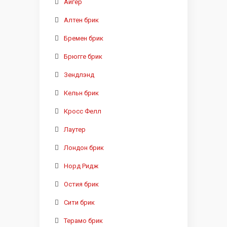
Айгер
Алтен брик
Бремен брик
Брюгге брик
Зендлэнд
Кельн брик
Кросс Фелл
Лаутер
Лондон брик
Норд Ридж
Остия брик
Сити брик
Терамо брик