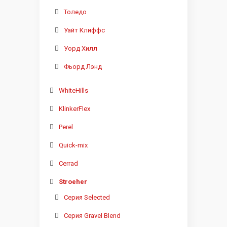
Толедо
Уайт Клиффс
Уорд Хилл
Фьорд Лэнд
WhiteHills
KlinkerFlex
Perel
Quick-mix
Cerrad
Stroeher
Серия Selected
Серия Gravel Blend