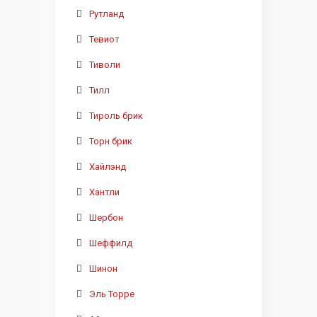
Рутланд
Тевиот
Тиволи
Тилл
Тироль брик
Торн брик
Хайлэнд
Хантли
Шербон
Шеффилд
Шинон
Эль Торре