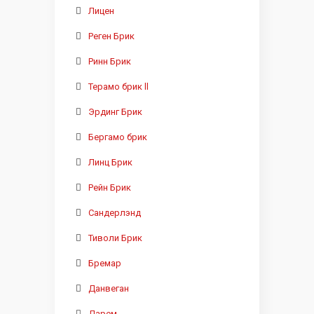
Лицен
Реген Брик
Ринн Брик
Терамо брик ll
Эрдинг Брик
Бергамо брик
Линц Брик
Рейн Брик
Сандерлэнд
Тиволи Брик
Бремар
Данвеган
Дарем