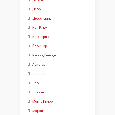
Девон
Дерри брик
Ист Ридж
Йорк брик
Йоркшир
Каскад Рейндж
Ленстер
Лоарре
Лорн
Лотиан
Монте Кьяро
Морэй