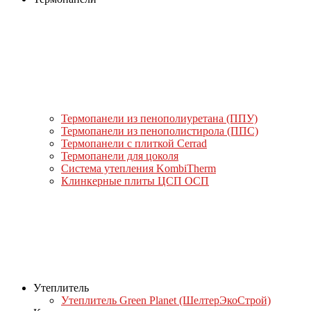
Термопанели из пенополиуретана (ППУ)
Термопанели из пенополистирола (ППС)
Термопанели с плиткой Cerrad
Термопанели для цоколя
Система утепления KombiTherm
Клинкерные плиты ЦСП ОСП
Утеплитель
Утеплитель Green Planet (ШелтерЭкоСтрой)