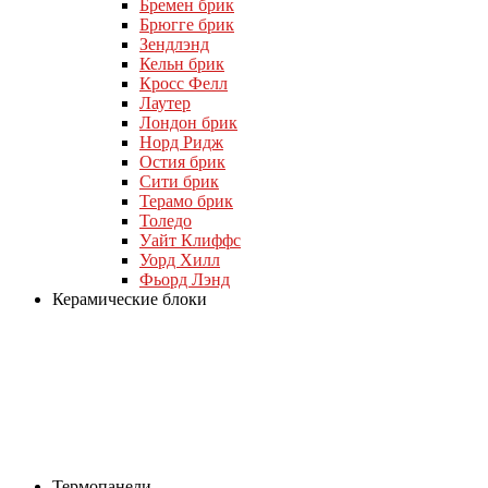
Бремен брик
Брюгге брик
Зендлэнд
Кельн брик
Кросс Фелл
Лаутер
Лондон брик
Норд Ридж
Остия брик
Сити брик
Терамо брик
Толедо
Уайт Клиффс
Уорд Хилл
Фьорд Лэнд
Керамические блоки
Термопанели