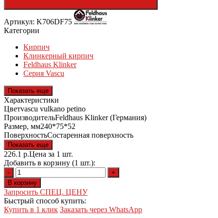
Артикул: K706DF75
Категории
Кирпич
Клинкерный кирпич
Feldhaus Klinker
Серия Vascu
Показать еще
Характеристики
Цвет
vascu vulkano petino
Производитель
Feldhaus Klinker (Германия)
Размер, мм
240*75*52
Поверхность
Состаренная поверхность
Показать еще
226.1
р.
Цена за 1 шт.
Добавить в корзину (1 шт.):
-
+
В корзину
Запросить СПЕЦ. ЦЕНУ
Быстрый способ купить:
Купить в 1 клик
Заказать через WhatsApp