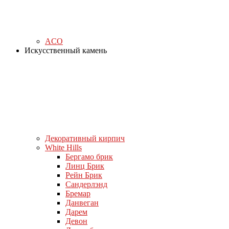
ACO
Искусственный камень
Декоративный кирпич
White Hills
Бергамо брик
Линц Брик
Рейн Брик
Сандерлэнд
Бремар
Данвеган
Дарем
Девон