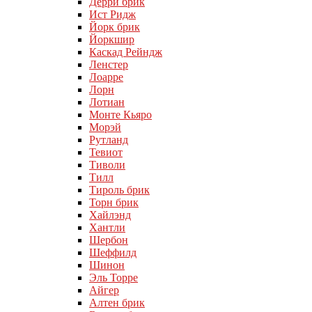
Дерри брик
Ист Ридж
Йорк брик
Йоркшир
Каскад Рейндж
Ленстер
Лоарре
Лорн
Лотиан
Монте Кьяро
Морэй
Рутланд
Тевиот
Тиволи
Тилл
Тироль брик
Торн брик
Хайлэнд
Хантли
Шербон
Шеффилд
Шинон
Эль Торре
Айгер
Алтен брик