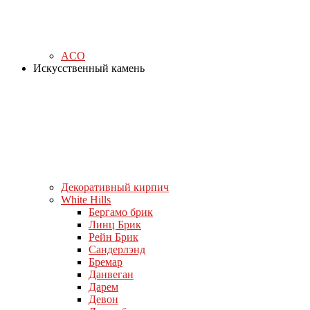
ACO
Искусственный камень
Декоративный кирпич
White Hills
Бергамо брик
Линц Брик
Рейн Брик
Сандерлэнд
Бремар
Данвеган
Дарем
Девон