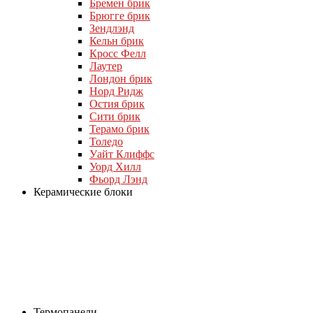
Бремен брик
Брюгге брик
Зендлэнд
Кельн брик
Кросс Фелл
Лаутер
Лондон брик
Норд Ридж
Остия брик
Сити брик
Терамо брик
Толедо
Уайт Клиффс
Уорд Хилл
Фьорд Лэнд
Керамические блоки
Термопанели