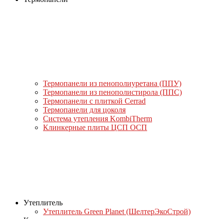
Термопанели из пенополиуретана (ППУ)
Термопанели из пенополистирола (ППС)
Термопанели с плиткой Cerrad
Термопанели для цоколя
Система утепления KombiTherm
Клинкерные плиты ЦСП ОСП
Утеплитель
Утеплитель Green Planet (ШелтерЭкоСтрой)