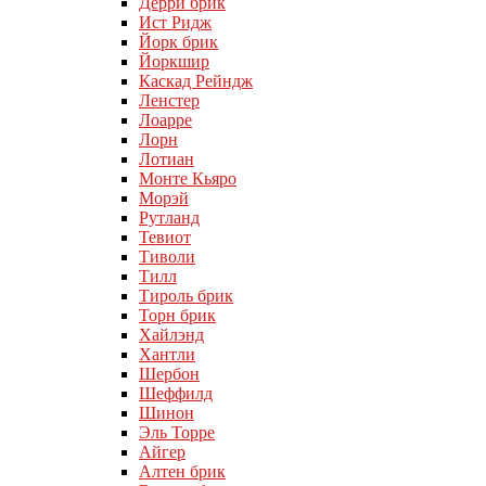
Дерри брик
Ист Ридж
Йорк брик
Йоркшир
Каскад Рейндж
Ленстер
Лоарре
Лорн
Лотиан
Монте Кьяро
Морэй
Рутланд
Тевиот
Тиволи
Тилл
Тироль брик
Торн брик
Хайлэнд
Хантли
Шербон
Шеффилд
Шинон
Эль Торре
Айгер
Алтен брик