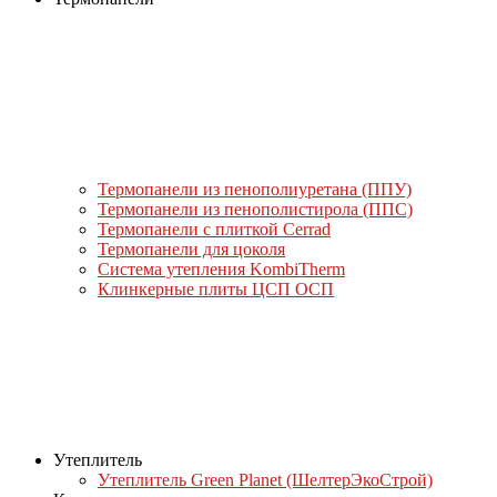
Термопанели из пенополиуретана (ППУ)
Термопанели из пенополистирола (ППС)
Термопанели с плиткой Cerrad
Термопанели для цоколя
Система утепления KombiTherm
Клинкерные плиты ЦСП ОСП
Утеплитель
Утеплитель Green Planet (ШелтерЭкоСтрой)