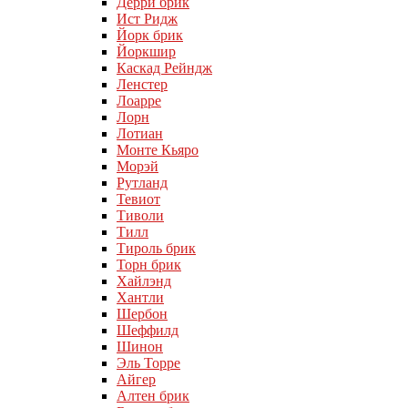
Дерри брик
Ист Ридж
Йорк брик
Йоркшир
Каскад Рейндж
Ленстер
Лоарре
Лорн
Лотиан
Монте Кьяро
Морэй
Рутланд
Тевиот
Тиволи
Тилл
Тироль брик
Торн брик
Хайлэнд
Хантли
Шербон
Шеффилд
Шинон
Эль Торре
Айгер
Алтен брик