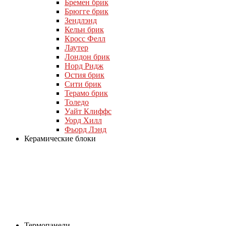
Бремен брик
Брюгге брик
Зендлэнд
Кельн брик
Кросс Фелл
Лаутер
Лондон брик
Норд Ридж
Остия брик
Сити брик
Терамо брик
Толедо
Уайт Клиффс
Уорд Хилл
Фьорд Лэнд
Керамические блоки
Термопанели