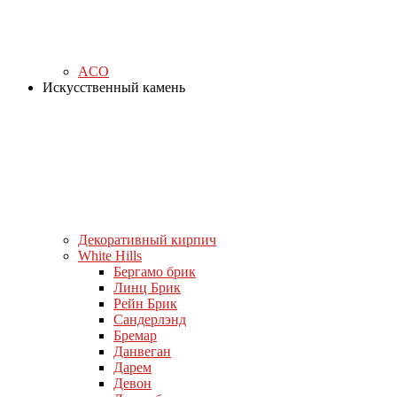
ACO
Искусственный камень
Декоративный кирпич
White Hills
Бергамо брик
Линц Брик
Рейн Брик
Сандерлэнд
Бремар
Данвеган
Дарем
Девон