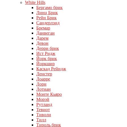
White Hills
Бергамо брик
Линц Брик
Рейн Брик
Сандерлэнд
Бремар
Данвеган
Дарем
Девон
Дерри брик
Ист Ридж
Йорк брик
Йоркшир
Каскад Рейндж
Ленстер
Лоарре
Лорн
Лотиан
Монте Кьяро
Морэй
Рутланд
Тевиот
Тиволи
Тилл
Тироль брик