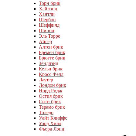
Торн брик
Хайлэнд
Хантли
Шербон
Шеффилд
Шинон
Эль Торре
Айгер
Алтен брик
Бремен брик
Брюгге брик
Зендлэнд
Кельн брик
Кросс Фелл
Лаутер
Лондон брик
Норд Ридж
Остия брик
Сити брик
Терамо брик
Толедо
Уайт Клиффс
Уорд Хилл
Фьорд Лэнд