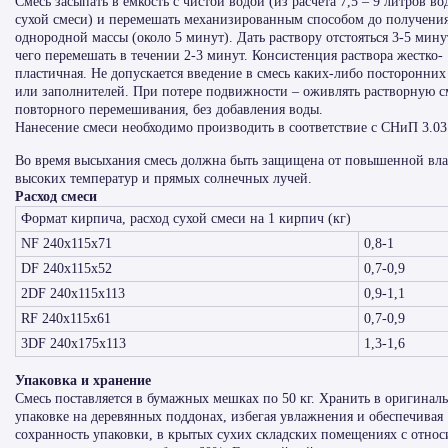
Смесь засыпать в емкость с чистой водой (из расчета 7,5 – 9 литров во
сухой смеси) и перемешать механизированным способом до получени
однородной массы (около 5 минут). Дать раствору отстояться 3-5 мину
чего перемешать в течении 2-3 минут. Консистенция раствора жестко-
пластичная. Не допускается введение в смесь каких-либо посторонних
или заполнителей. При потере подвижности – оживлять растворную с
повторного перемешивания, без добавления воды.
Нанесение смеси необходимо производить в соответствие с СНиП 3.03
Во время высыхания смесь должна быть защищена от повышенной вл
высоких температур и прямых солнечных лучей.
Расход смеси
Формат кирпича, расход сухой смеси на 1 кирпич (кг)
NF 240x115x71
0,8-1
DF 240x115x52
0,7-0,9
2DF 240x115x113
0,9-1,1
RF 240x115x61
0,7-0,9
3DF 240x175x113
1,3-1,6
Упаковка и хранение
Смесь поставляется в бумажных мешках по 50 кг. Хранить в оригинал
упаковке на деревянных поддонах, избегая увлажнения и обеспечивая
сохранность упаковки, в крытых сухих складских помещениях с относ