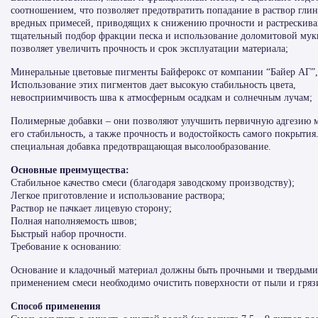
соотношением, что позволяет предотвратить попадание в раствор гли
вредных примесей, приводящих к снижению прочности и растрескив
тщательный подбор фракции песка и использование доломитовой мук
позволяет увеличить прочность и срок эксплуатации материала;
Минеральные цветовые пигменты Байферокс от компании “Байер АГ”,
Использование этих пигментов дает высокую стабильность цвета,
невосприимчивость шва к атмосферным осадкам и солнечным лучам;
Полимерные добавки – они позволяют улучшить первичную адгезию м
его стабильность, а также прочность и водостойкость самого покрытия
специальная добавка предотвращающая высолообразование.
Основные преимущества:
Стабильное качество смеси (благодаря заводскому производству);
Легкое приготовление и использование раствора;
Раствор не пачкает лицевую сторону;
Полная наполняемость швов;
Быстрый набор прочности.
Требование к основанию:
Основание и кладочный материал должны быть прочными и твердыми
применением смеси необходимо очистить поверхности от пыли и гряз
Способ применения