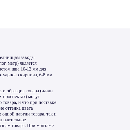
 единицам завода-
пог. метр) является
четом шва 10-12 мм для
отуарного кирпича, 6-8 мм
ти образцов товара (и/или
х проспектах) могут
 товара, и что при поставке
ие оттенка цвета
 одной партии товара, так и
езначительное
азцам товара. При монтаже