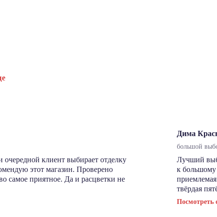
ще
Дима Крас
большой выбо
и очередной клиент выбирает отделку
Лучший выбо
комендую этот магазин. Проверено
к большому
во самое приятное. Да и расцветки не
приемлемая 
твёрдая пят
Посмотреть 