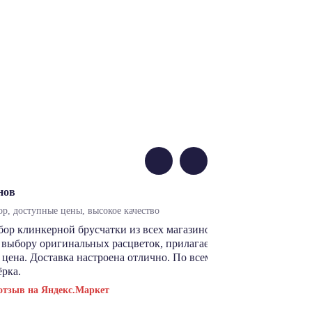
нов
р, доступные цены, высокое качество
р клинкерной брусчатки из всех магазинов, где я ее искал. Вд
 выбору оригинальных расцветок, прилагается высшее качество 
цена. Доставка настроена отлично. По всем пунктам магазину
ёрка.
отзыв на Яндекс.Маркет