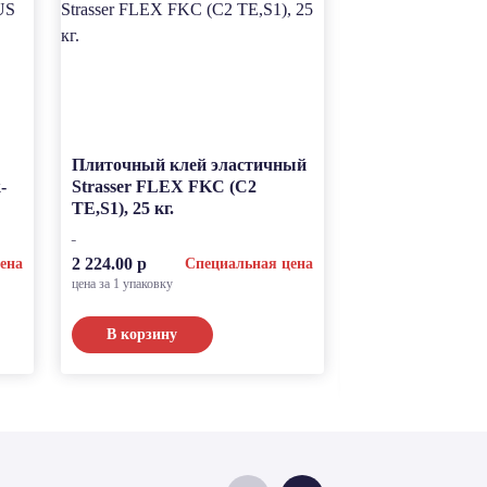
Плиточный клей эластичный
Модифицирова
-
Strasser FLEX FKC (C2
для заполнения
TE,S1), 25 кг.
mix FUS темно-
кг
2 224.00 р
ена
Специальная цена
цена за 1 упаковку
1 097.00 р
С
цена за 1 упаковку
В корзину
В корзину