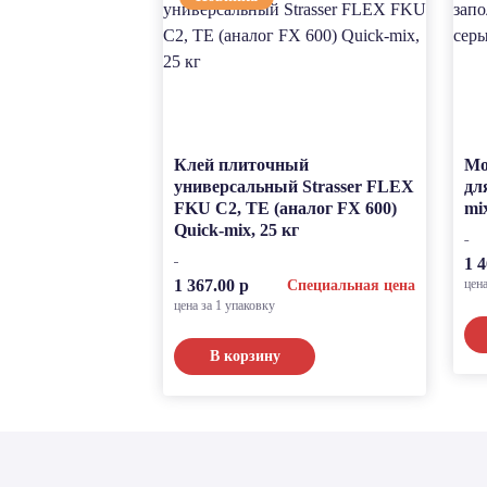
Клей плиточный
Мо
универсальный Strasser FLEX
дл
FKU C2, TE (аналог FX 600)
mi
Quick-mix, 25 кг
1 4
1 367.00 р
цена
Специальная цена
цена за 1 упаковку
В корзину