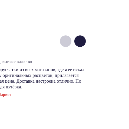
Денис М.
 высокое качество
цены норм, выб
счатки из всех магазинов, где я ее искал.
В этом магази
 оригинальных расцветок, прилагается
производителя
я цена. Доставка настроена отлично. По
сэкономить. Ка
ая пятёрка.
магазину респе
Маркет
Посмотреть отз