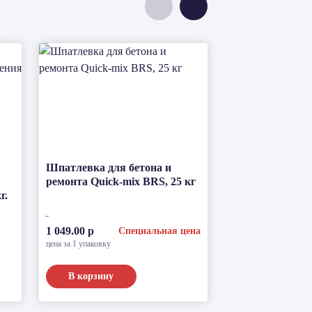
Шпатлевка для бетона и
Клей плиточны
ремонта Quick-mix BRS, 25 кг
Perfekta Лайтфи
г.
по запросу
1 049.00 р
Специальная цена
цена за 1 упаковку
В корзину
Подробнее