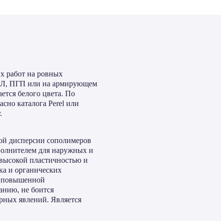
х работ на ровных
ГКЛ, ПГП или на армирующем
ется белого цвета. По
асно каталога Perel или
.
ной дисперсии сополимеров
полнителем для наружных и
 высокой пластичностью и
ка и органических
т повышенной
анию, не боится
рных явлений. Является