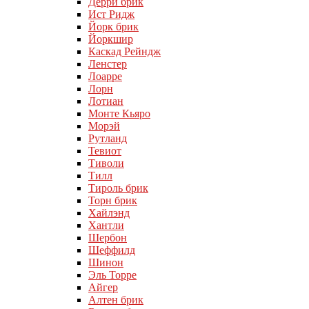
Дерри брик
Ист Ридж
Йорк брик
Йоркшир
Каскад Рейндж
Ленстер
Лоарре
Лорн
Лотиан
Монте Кьяро
Морэй
Рутланд
Тевиот
Тиволи
Тилл
Тироль брик
Торн брик
Хайлэнд
Хантли
Шербон
Шеффилд
Шинон
Эль Торре
Айгер
Алтен брик