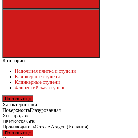
Категории
Напольная плитка и ступени
Клинкерные ступени
Клинкерные ступени
Флорентийская ступень
Показать еще
Характеристики
Поверхность
Глазурованная
Хит продаж
Цвет
Rocks Gris
Производитель
Gres de Aragon (Испания)
Показать еще