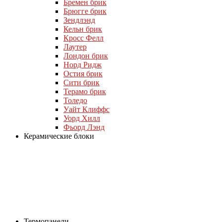
Бремен брик
Брюгге брик
Зендлэнд
Кельн брик
Кросс Фелл
Лаутер
Лондон брик
Норд Ридж
Остия брик
Сити брик
Терамо брик
Толедо
Уайт Клиффс
Уорд Хилл
Фьорд Лэнд
Керамические блоки
Термопанели