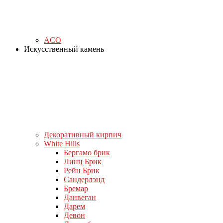
ACO
Искусственный камень
Декоративный кирпич
White Hills
Бергамо брик
Линц Брик
Рейн Брик
Сандерлэнд
Бремар
Данвеган
Дарем
Девон