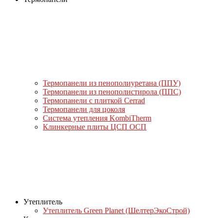
Термопанели из пенополиуретана (ППУ)
Термопанели из пенополистирола (ППС)
Термопанели с плиткой Cerrad
Термопанели для цоколя
Система утепления KombiTherm
Клинкерные плиты ЦСП ОСП
Утеплитель
Утеплитель Green Planet (ШелтерЭкоСтрой)