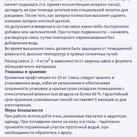
начнет подсыхать (т.е. примет консистенцию мокрого песка),
загладить ее при помощи шпателя или специальной лопатки для
расшивки. После того, как затирка полностью высохнет удалить
излишки затирки жесткой щеткой.
Не допускается введение в состав смеси каких-либо посторонних
добавок или заполнителей. При потере подвижности – оживлять
растворную смесь путем повторного перемешивания без
добавления воды.
Во время высыхания смесь должна быть защищена от повышенной
влажности, высоких температур и прямых солнечных лучей.
2
Расход смеси: 2 – 6 кг/м
в зависимости от ширины швов и формата
облицовочного материала.
Упаковка и хранение
Бумажные крафт-мешки по 25 кг. Смесь следует хранить в
упакованном виде, избегая увлажнения и обеспечивая
сохранность упаковки, в крытых сухих складских помещениях с
относительной влажностью воздуха не более 60 %. Гарантийный
срок хранения упакованных смесей составляет 6 месяцев со дня
изготовления.
Меры безопасности
При работе используйте очки, резиновые перчатки и защитную
одежду. При попадании смеси на кожу и в глаза – тщательно
промойте поражённый участок проточной водой, при
необходимости обратитесь к врачу.