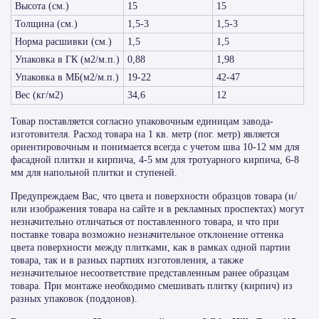
Высота (см.)
15
15
Толщина (см.)
1,5-3
1,5-3
Норма расшивки (см.)
1,5
1,5
Упаковка в ГК (м2/м.п.)
0,88
1,98
Упаковка в МБ(м2/м.п.)
19-22
42-47
Вес (кг/м2)
34,6
12
Товар поставляется согласно упаковочным единицам завода-
изготовителя. Расход товара на 1 кв. метр (пог. метр) является
ориентировочным и понимается всегда с учетом шва 10-12 мм для
фасадной плитки и кирпича, 4-5 мм для тротуарного кирпича, 6-8
мм для напольной плитки и ступеней.
Предупреждаем Вас, что цвета и поверхности образцов товара (и/
или изображения товара на сайте и в рекламных проспектах) могут
незначительно отличаться от поставленного товара, и что при
поставке товара возможно незначительное отклонение оттенка
цвета поверхности между плитками, как в рамках одной партии
товара, так и в разных партиях изготовления, а также
незначительное несоответствие представленным ранее образцам
товара. При монтаже необходимо смешивать плитку (кирпич) из
разных упаковок (поддонов).