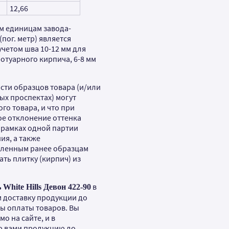
12,66
м единицам завода-
(пог. метр) является
четом шва 10-12 мм для
ротуарного кирпича, 6-8 мм
сти образцов товара (и/или
ых проспектах) могут
го товара, и что при
ое отклонение оттенка
в рамках одной партии
ия, а также
вленным ранее образцам
ть плитку (кирпич) из
в
White Hills Девон 422-90
 доставку продукции до
ты оплаты товаров. Вы
о на сайте, и в
ю вами продукцию до