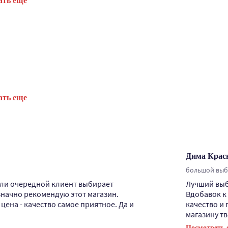
ать еще
ать еще
Дима Крас
большой выбо
сли очередной клиент выбирает
Лучший выбо
значно рекомендую этот магазин.
Вдобавок к
ена - качество самое приятное. Да и
качество и
магазину тв
Посмотреть 