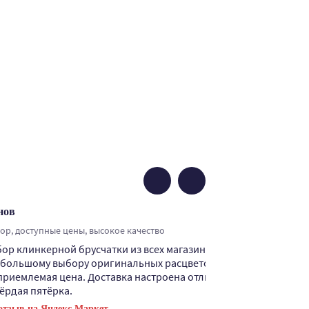
нов
р, доступные цены, высокое качество
р клинкерной брусчатки из всех магазинов, где я ее искал.
 большому выбору оригинальных расцветок, прилагается выс
 приемлемая цена. Доставка настроена отлично. По всем пункта
ёрдая пятёрка.
отзыв на Яндекс.Маркет