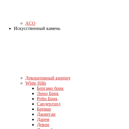
ACO
Искусственный камень
Декоративный кирпич
White Hills
Бергамо брик
Линц Брик
Рейн Брик
Сандерлэнд
Бремар
Данвеган
Дарем
Девон