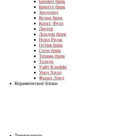
Бремен брик
Брюгге брик
Зендлэнд
Кельн брик
Кросс Фелл
Лаутер
Лондон брик
Норд Ридж
Остия брик
Сити брик
Терамо брик
Толедо
Уайт Клиффс
Уорд Хилл
Фьорд Лэнд
Керамические блоки
Термопанели