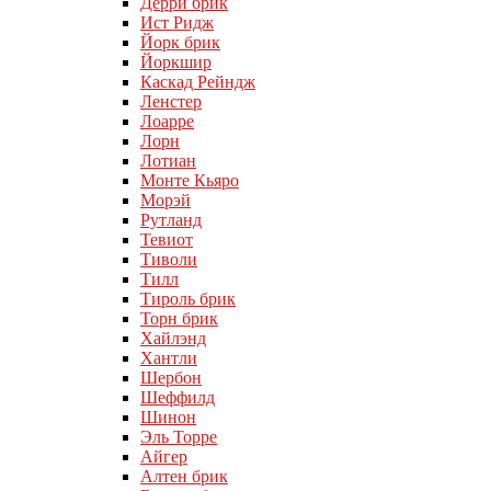
Дерри брик
Ист Ридж
Йорк брик
Йоркшир
Каскад Рейндж
Ленстер
Лоарре
Лорн
Лотиан
Монте Кьяро
Морэй
Рутланд
Тевиот
Тиволи
Тилл
Тироль брик
Торн брик
Хайлэнд
Хантли
Шербон
Шеффилд
Шинон
Эль Торре
Айгер
Алтен брик