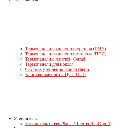
Термопанели из пенополиуретана (ППУ)
Термопанели из пенополистирола (ППС)
Термопанели с плиткой Cerrad
Термопанели для цоколя
Система утепления KombiTherm
Клинкерные плиты ЦСП ОСП
Утеплитель
Утеплитель Green Planet (ШелтерЭкоСтрой)