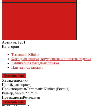
Артикул: 1201
Категории
Terramatic Klinker
Фасадная плитка, внутренняя и внешняя отделка
Клинкерная фасадная плитка
Плитка под кирпич
Показать еще
Характеристики
Цвет
бурая короед
Производитель
Terramatic Klinker (Россия)
Размер, мм
240*71*14
Поверхность
Рельефная
Показать еще