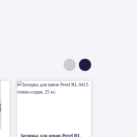
Затирка для швов Perel RL
Гипсовая штук