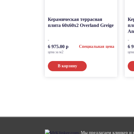
Керамическая террасная
Ке
плита 60x60x2 Overland Greige
пл
An
6 975.00 р
6 9
Специальная цена
цена за м2
цен
В корзину
Мы предлагаем клинкер и 