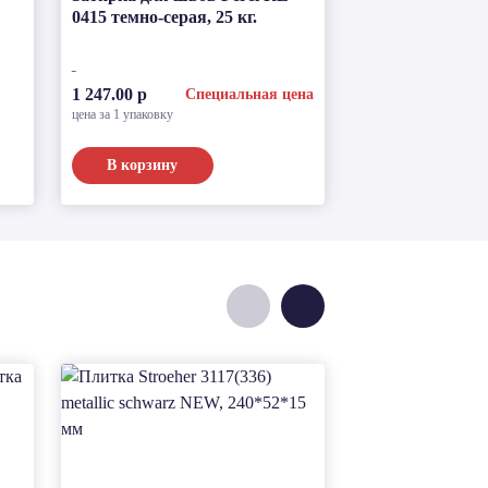
0415 темно-серая, 25 кг.
пластичная Perel
белая, 30 кг
по запросу
1 247.00 р
Специальная цена
цена за 1 упаковку
В корзину
Подробнее