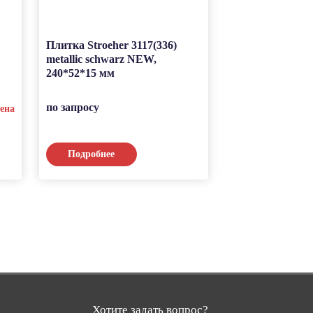
Плитка Stroeher 3117(336)
Клинкерная тр
metallic schwarz NEW,
плитка Stroeher
240*52*15 мм
blau, 240*52*15
по запросу
по запросу
ена
Подробнее
Подробнее
Хотите задать вопрос?