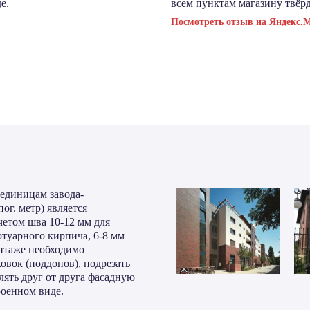
е.
всем пунктам магазину твёрд
Посмотреть отзыв на Яндекс.
 единицам завода-
пог. метр) является
четом шва 10-12 мм для
отуарного кирпича, 6-8 мм
нтаже необходимо
овок (поддонов), подрезать
лять друг от друга фасадную
роенном виде.