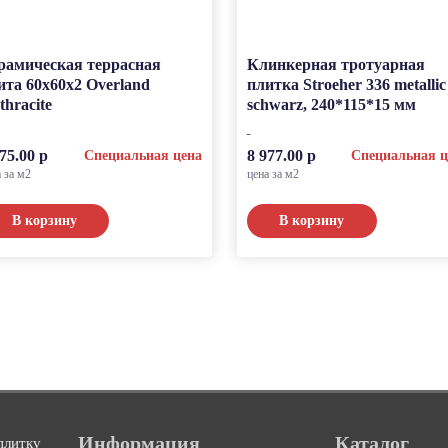
рамическая террасная
Клинкерная тротуарная
ита 60x60x2 Overland
плитка Stroeher 336 metallic
thracite
schwarz, 240*115*15 мм
75.00 р
8 977.00 р
Специальная цена
Специальная ц
а за м2
цена за м2
В корзину
В корзину
Информация
Каталог
плитку