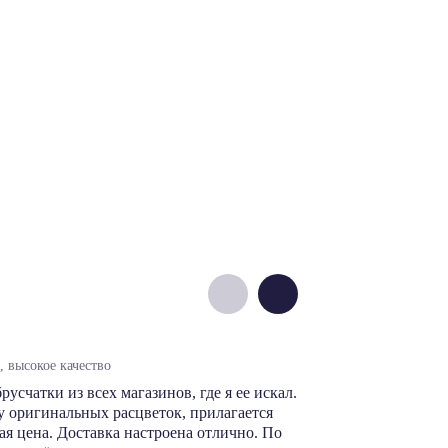
Денис М.
 высокое качество
цены норм, выб
счатки из всех магазинов, где я ее искал.
В этом магази
 оригинальных расцветок, прилагается
производителя
я цена. Доставка настроена отлично. По
сэкономить. Ка