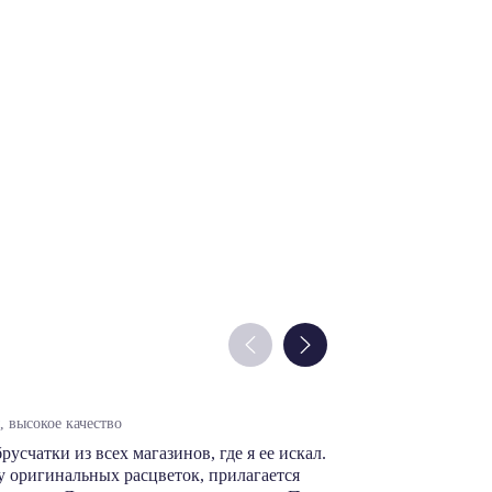
Денис М.
 высокое качество
цены норм, выб
счатки из всех магазинов, где я ее искал.
В этом магази
 оригинальных расцветок, прилагается
производителя