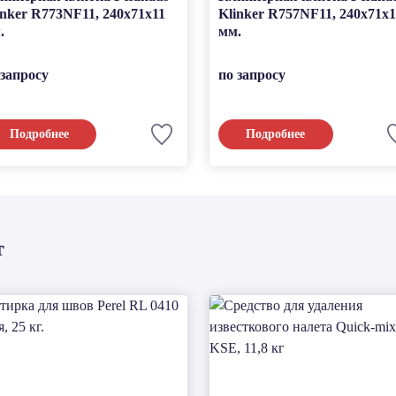
inker R773NF11, 240x71x11
Klinker R757NF11, 240x71x1
.
мм.
 запросу
по запросу
Подробнее
Подробнее
т