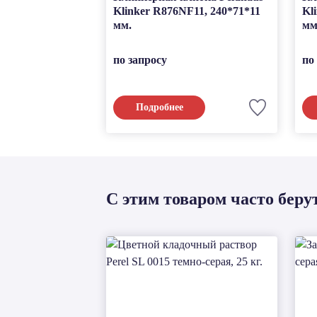
Klinker R876NF11, 240*71*11
Kl
мм.
мм
по запросу
по
Подробнее
С этим товаром часто беру