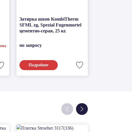
Затирка швов KombiTherm
Гипсовая штук
SFML zg, Spezial Fugenmortel
облегченная Per
цементно-серая, 25 кг.
серая, 30 кг.
по запросу
по запросу
ена
Подробнее
Подробнее