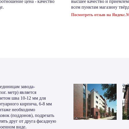
соотношение цена - качество
высшее качество и приемлема
е.
всем пунктам магазину твёрд
Посмотреть отзыв на Яндекс.
 единицам завода-
пог. метр) является
четом шва 10-12 мм для
отуарного кирпича, 6-8 мм
нтаже необходимо
овок (поддонов), подрезать
лять друг от друга фасадную
роенном виде.