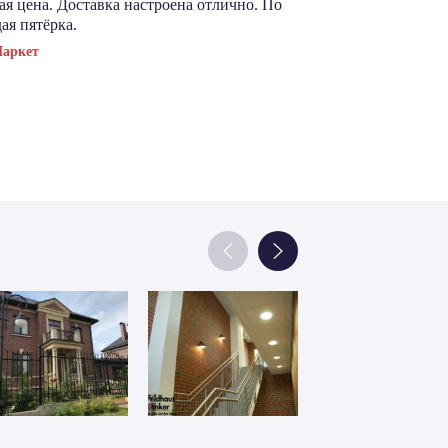
я цена. Доставка настроена отлично. По
сэкономить. Ка
ая пятёрка.
магазину респе
Маркет
Посмотреть отз