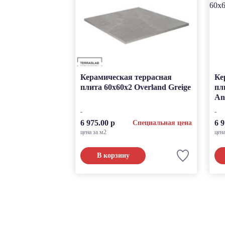
Керамическая террасная
Ке
плита 60x60x2 Overland Greige
пл
An
6 975.00 р
6 9
Специальная цена
цена за м2
цен
В корзину