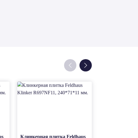
us
Клинкерная плитка Feldhaus
Клинкерная пли