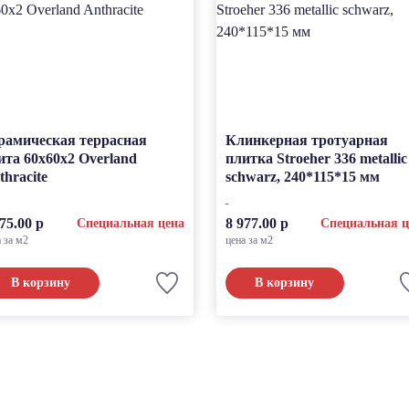
рамическая террасная
Клинкерная тротуарная
ита 60x60x2 Overland
плитка Stroeher 336 metallic
thracite
schwarz, 240*115*15 мм
75.00 р
8 977.00 р
Специальная цена
Специальная ц
а за м2
цена за м2
В корзину
В корзину