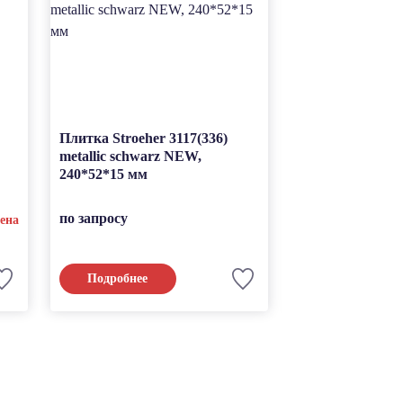
Плитка Stroeher 3117(336)
Клинкерная тр
metallic schwarz NEW,
плитка Stroeher
240*52*15 мм
blau, 240*52*15
по запросу
по запросу
ена
Подробнее
Подробнее