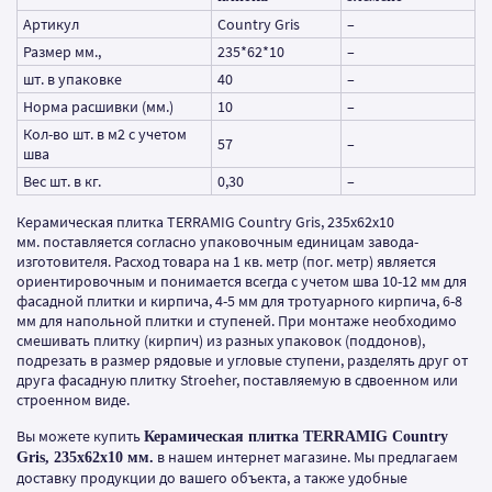
Артикул
Country Gris
–
Размер мм.,
235*62*10
–
шт. в упаковке
40
–
Норма расшивки (мм.)
10
–
Кол-во шт. в м2 с учетом
57
–
шва
Вес шт. в кг.
0,30
–
Керамическая плитка TERRAMIG Country Gris, 235х62х10
мм. поставляется согласно упаковочным единицам завода-
изготовителя. Расход товара на 1 кв. метр (пог. метр) является
ориентировочным и понимается всегда с учетом шва 10-12 мм для
фасадной плитки и кирпича, 4-5 мм для тротуарного кирпича, 6-8
мм для напольной плитки и ступеней. При монтаже необходимо
смешивать плитку (кирпич) из разных упаковок (поддонов),
подрезать в размер рядовые и угловые ступени, разделять друг от
друга фасадную плитку Stroeher, поставляемую в сдвоенном или
строенном виде.
Вы можете купить
Керамическая плитка TERRAMIG Country
в нашем интернет магазине. Мы предлагаем
Gris, 235х62х10 мм.
доставку продукции до вашего объекта, а также удобные