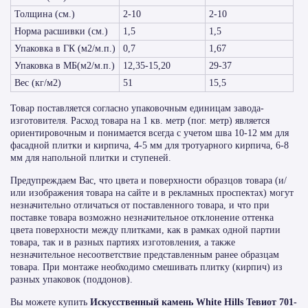
Толщина (см.)
2-10
2-10
Норма расшивки (см.)
1,5
1,5
Упаковка в ГК (м2/м.п.)
0,7
1,67
Упаковка в МБ(м2/м.п.)
12,35-15,20
29-37
Вес (кг/м2)
51
15,5
Товар поставляется согласно упаковочным единицам завода-
изготовителя. Расход товара на 1 кв. метр (пог. метр) является
ориентировочным и понимается всегда с учетом шва 10-12 мм для
фасадной плитки и кирпича, 4-5 мм для тротуарного кирпича, 6-8
мм для напольной плитки и ступеней.
Предупреждаем Вас, что цвета и поверхности образцов товара (и/
или изображения товара на сайте и в рекламных проспектах) могут
незначительно отличаться от поставленного товара, и что при
поставке товара возможно незначительное отклонение оттенка
цвета поверхности между плитками, как в рамках одной партии
товара, так и в разных партиях изготовления, а также
незначительное несоответствие представленным ранее образцам
товара. При монтаже необходимо смешивать плитку (кирпич) из
разных упаковок (поддонов).
Вы можете купить
Искусственный камень White Hills Тевиот 701-