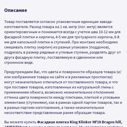
Описание
Товар поставляется согласно упаковочным единицам завода-
изготовителя. Расход товара на 1 кв. метр (пог. метр) является
ориентировочным и понимается всегда с учетом шва 10-12 мм для
фасадной плитки и кирпича, 4-5 мм для тротуарного кирпича, 6-8
мм для напольной плитки и ступеней. При монтаже необходимо
смешивать плитку (кирпич) из разных упаковок (поддонов),
подрезать в размер рядовые и угловые ступени, разделять друг от
друга фасадную плитку, поставляемую в сдвоенном или
строенном виде.
Предупреждаем Вас, что цвета и поверхности образцов товара (и/
или изображения товара на сайте и в рекламных проспектах)
могут незначительно отличаться от поставленного товара, и что
при поставке товаров, изготовленных из натуральной глины с
применением обжига, возможно незначительное отклонение
оттенка цвета поверхности между плитками, плиткой и угловыми
элементами (ступенями), как в рамках одной партии товаров, так и
в разных партиях изготовления, а также незначительное
несоответствие представленным ранее образцам товара.
Вы можете купить
Фасадная плитка King Klinker HF18 Dragon hill,