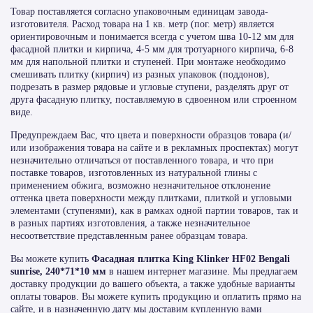
Товар поставляется согласно упаковочным единицам завода-
изготовителя. Расход товара на 1 кв. метр (пог. метр) является
ориентировочным и понимается всегда с учетом шва 10-12 мм для
фасадной плитки и кирпича, 4-5 мм для тротуарного кирпича, 6-8
мм для напольной плитки и ступеней. При монтаже необходимо
смешивать плитку (кирпич) из разных упаковок (поддонов),
подрезать в размер рядовые и угловые ступени, разделять друг от
друга фасадную плитку, поставляемую в сдвоенном или строенном
виде.
Предупреждаем Вас, что цвета и поверхности образцов товара (и/
или изображения товара на сайте и в рекламных проспектах) могут
незначительно отличаться от поставленного товара, и что при
поставке товаров, изготовленных из натуральной глины с
применением обжига, возможно незначительное отклонение
оттенка цвета поверхности между плитками, плиткой и угловыми
элементами (ступенями), как в рамках одной партии товаров, так и
в разных партиях изготовления, а также незначительное
несоответствие представленным ранее образцам товара.
Вы можете купить
Фасадная плитка King Klinker HF02 Bengali
sunrise, 240*71*10 мм
в нашем интернет магазине. Мы предлагаем
доставку продукции до вашего объекта, а также удобные варианты
оплаты товаров. Вы можете купить продукцию и оплатить прямо на
сайте, и в назначенную дату мы доставим купленную вами