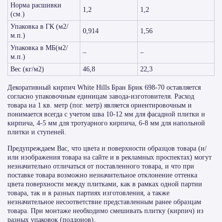
Норма расшивки
1,2
1,2
(см.)
Упаковка в ГК (м2/
0,914
1,56
м.п.)
Упаковка в МБ(м2/
–
–
м.п.)
Вес (кг/м2)
46,8
22,3
Декоративный кирпич White Hills Бран Брик 698-70 оставляется
согласно упаковочным единицам завода-изготовителя. Расход
товара на 1 кв. метр (пог. метр) является ориентировочным и
понимается всегда с учетом шва 10-12 мм для фасадной плитки и
кирпича, 4-5 мм для тротуарного кирпича, 6-8 мм для напольной
плитки и ступеней.
Предупреждаем Вас, что цвета и поверхности образцов товара (и/
или изображения товара на сайте и в рекламных проспектах) могут
незначительно отличаться от поставленного товара, и что при
поставке товара возможно незначительное отклонение оттенка
цвета поверхности между плитками, как в рамках одной партии
товара, так и в разных партиях изготовления, а также
незначительное несоответствие представленным ранее образцам
товара. При монтаже необходимо смешивать плитку (кирпич) из
разных упаковок (поддонов).