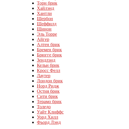
Торн брик
Хайлэнд
Хантли
Шербон
Шеффилд
Шинон
Эль Торре
Айгер
Алтен брик
Бремен брик
Брюгге брик
Зендлэнд
Кельн брик
Кросс Фелл
Лаутер
Лондон брик
Норд Ридж
Остия брик
Сити брик
Терамо брик
Толедо
Уайт Клиффс
Уорд Хилл
Фьорд Лэнд