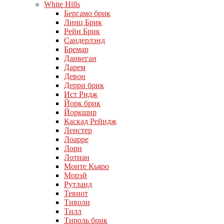
White Hills
Бергамо брик
Линц Брик
Рейн Брик
Сандерлэнд
Бремар
Данвеган
Дарем
Девон
Дерри брик
Ист Ридж
Йорк брик
Йоркшир
Каскад Рейндж
Ленстер
Лоарре
Лорн
Лотиан
Монте Кьяро
Морэй
Рутланд
Тевиот
Тиволи
Тилл
Тироль брик