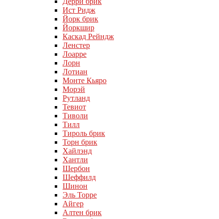
Дерри брик
Ист Ридж
Йорк брик
Йоркшир
Каскад Рейндж
Ленстер
Лоарре
Лорн
Лотиан
Монте Кьяро
Морэй
Рутланд
Тевиот
Тиволи
Тилл
Тироль брик
Торн брик
Хайлэнд
Хантли
Шербон
Шеффилд
Шинон
Эль Торре
Айгер
Алтен брик