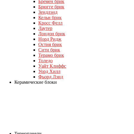
Бремен брик
Брюгге брик
Зендлэнд
Кельн брик
Кросс Фелл
Лаутер
Лондон брик
Норд Ридж
Остия брик
Сити брик
Терамо брик
Толедо
Уайт Клиффс
Уорд Хилл
Фьорд Лэнд
Керамические блоки
Термопанели