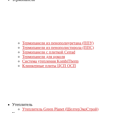
Термопанели из пенополиуретана (ППУ)
Термопанели из пенополистирола (ППС)
Термопанели с плиткой Cerrad
Термопанели для цоколя
Система утепления KombiTherm
Клинкерные плиты ЦСП ОСП
Утеплитель
Утеплитель Green Planet (ШелтерЭкоСтрой)