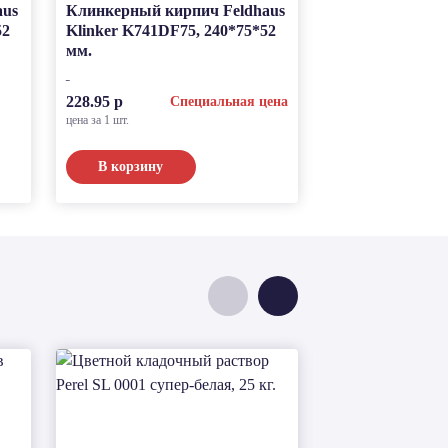
aus
Клинкерный кирпич Feldhaus
Клинкерный ки
52
Klinker K741DF75, 240*75*52
Klinker K773WD
мм.
мм.
по запросу
228.95 р
Специальная цена
цена за 1 шт.
В корзину
Подробнее