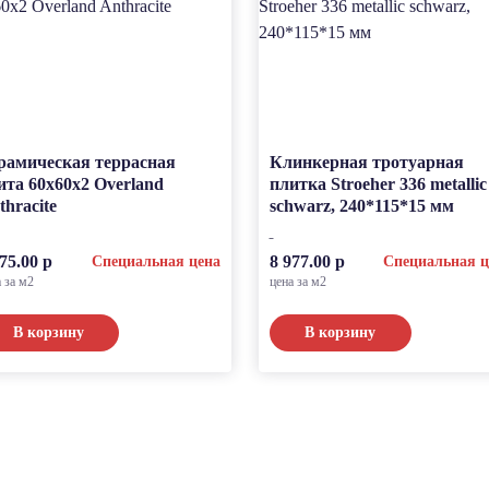
рамическая террасная
Клинкерная тротуарная
ита 60x60x2 Overland
плитка Stroeher 336 metallic
thracite
schwarz, 240*115*15 мм
75.00 р
8 977.00 р
Специальная цена
Специальная ц
а за м2
цена за м2
В корзину
В корзину