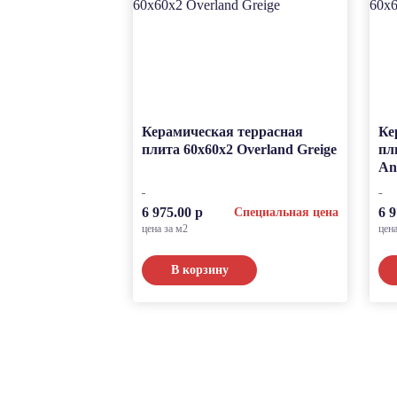
Керамическая террасная
Ке
плита 60x60x2 Overland Greige
пл
An
6 975.00 р
6 9
Специальная цена
цена за м2
цен
В корзину