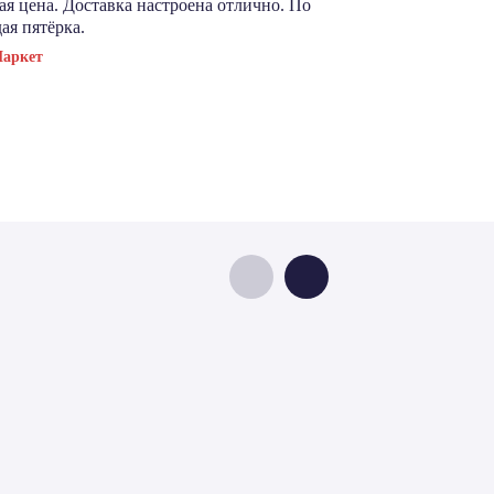
я цена. Доставка настроена отлично. По
сэкономить. Ка
ая пятёрка.
магазину респе
Маркет
Посмотреть отз