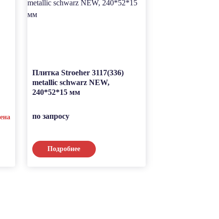
Плитка Stroeher 3117(336)
Клинкерная тр
metallic schwarz NEW,
плитка Stroeher
240*52*15 мм
blau, 240*52*15
по запросу
по запросу
ена
Подробнее
Подробнее