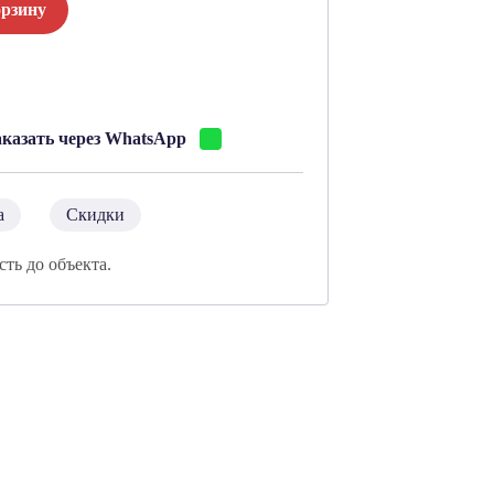
орзину
:
аказать через WhatsApp
а
Скидки
сть до объекта.