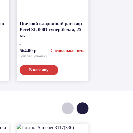
ов
Цветной кладочный раствор
Раствор для за
Perel SL 0001 супер-белая, 25
брусчатки Quic
кг.
сланцево-серый,
по запросу
564.00 р
Специальная цена
цена за 1 упаковку
В корзину
Подробнее