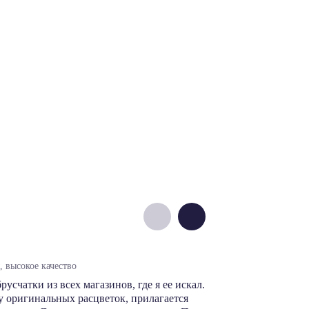
Денис М.
 высокое качество
цены норм, выб
счатки из всех магазинов, где я ее искал.
В этом магази
 оригинальных расцветок, прилагается
производителя