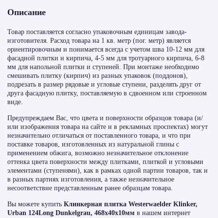
Описание
Товар поставляется согласно упаковочным единицам завода-
изготовителя. Расход товара на 1 кв. метр (пог. метр) является
ориентировочным и понимается всегда с учетом шва 10-12 мм для
фасадной плитки и кирпича, 4-5 мм для тротуарного кирпича, 6-8
мм для напольной плитки и ступеней. При монтаже необходимо
смешивать плитку (кирпич) из разных упаковок (поддонов),
подрезать в размер рядовые и угловые ступени, разделять друг от
друга фасадную плитку, поставляемую в сдвоенном или строенном
виде.
Предупреждаем Вас, что цвета и поверхности образцов товара (и/
или изображения товара на сайте и в рекламных проспектах) могут
незначительно отличаться от поставленного товара, и что при
поставке товаров, изготовленных из натуральной глины с
применением обжига, возможно незначительное отклонение
оттенка цвета поверхности между плитками, плиткой и угловыми
элементами (ступенями), как в рамках одной партии товаров, так и
в разных партиях изготовления, а также незначительное
несоответствие представленным ранее образцам товара.
Вы можете купить
Клинкерная плитка Westerwaelder Klinker,
Urban 124Long Dunkelgrau, 468х40х10мм
в нашем интернет