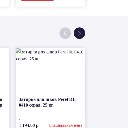
я
Затирка для швов Perel RL
Кельма для за
р
0410 серая, 25 кг.
Quick-mix
по запросу
1 194.00 р
Специальная цена