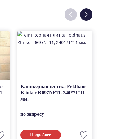
us
Клинкерная плитка Feldhaus
Клинкерная пли
1
Klinker R697NF11, 240*71*11
Klinker R693NF
мм.
мм.
по запросу
по запросу
Подробнее
Подробнее