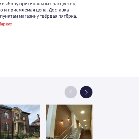
у выбору оригинальных расцветок,
производителя
о и приемлемая цена. Доставка
сэкономить. К
 пунктам магазину твёрдая пятёрка.
магазину респ
Маркет
Посмотреть отз