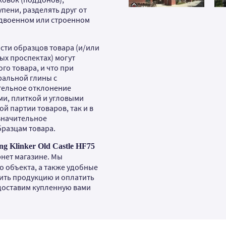
упени, разделять друг от
сдвоенном или строенном
сти образцов товара (и/или
ых проспектах) могут
го товара, и что при
ральной глины с
тельное отклонение
ми, плиткой и угловыми
ой партии товаров, так и в
езначительное
бразцам товара.
g Klinker Old Castle HF75
нет магазине. Мы
о объекта, а также удобные
ить продукцию и оплатить
 доставим купленную вами