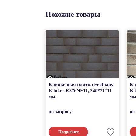
Похожие товары
Клинкерная плитка Feldhaus
Кл
Klinker R876NF11, 240*71*11
Kl
мм.
мм
по запросу
по
Подробнее