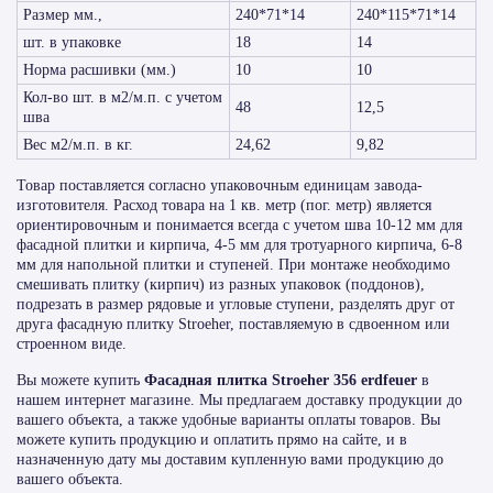
Размер мм.,
240*71*14
240*115*71*14
шт. в упаковке
18
14
Норма расшивки (мм.)
10
10
Кол-во шт. в м2/м.п. с учетом
48
12,5
шва
Вес м2/м.п. в кг.
24,62
9,82
Товар поставляется согласно упаковочным единицам завода-
изготовителя. Расход товара на 1 кв. метр (пог. метр) является
ориентировочным и понимается всегда с учетом шва 10-12 мм для
фасадной плитки и кирпича, 4-5 мм для тротуарного кирпича, 6-8
мм для напольной плитки и ступеней. При монтаже необходимо
смешивать плитку (кирпич) из разных упаковок (поддонов),
подрезать в размер рядовые и угловые ступени, разделять друг от
друга фасадную плитку Stroeher, поставляемую в сдвоенном или
строенном виде.
Вы можете купить
Фасадная плитка Stroeher 356 erdfeuer
в
нашем интернет магазине. Мы предлагаем доставку продукции до
вашего объекта, а также удобные варианты оплаты товаров. Вы
можете купить продукцию и оплатить прямо на сайте, и в
назначенную дату мы доставим купленную вами продукцию до
вашего объекта.