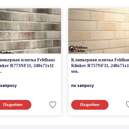
инкерная плитка Feldhaus
Клинкерная плитка Feldha
inker R773NF11, 240x71x11
Klinker R757NF11, 240x71x1
.
мм.
 запросу
по запросу
Подробнее
Подробнее