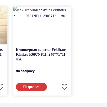
us
Клинкерная плитка Feldhaus
Клинкерная пли
1
Klinker R697NF11, 240*71*11
Klinker R693NF
мм.
мм.
по запросу
по запросу
Подробнее
Подробнее