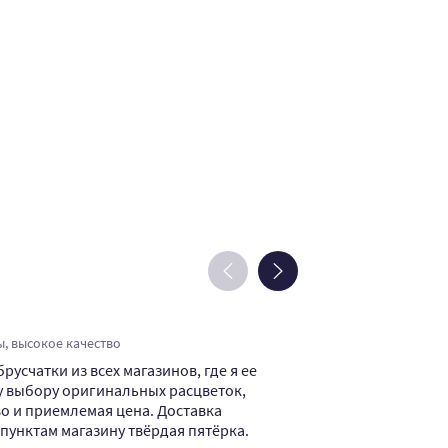
Денис М.
, высокое качество
цены норм, выб
усчатки из всех магазинов, где я ее
В этом магази
у выбору оригинальных расцветок,
производителя
о и приемлемая цена. Доставка
сэкономить. К
 пунктам магазину твёрдая пятёрка.
магазину респ