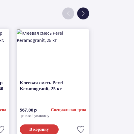
ор
Клеевая смесь Perel
Затирка для шв
50
Keramogranit, 25 кг
RFS серый, 25 
по запросу
567.00 р
ена
Специальная цена
цена за 1 упаковку
В корзину
Подробнее