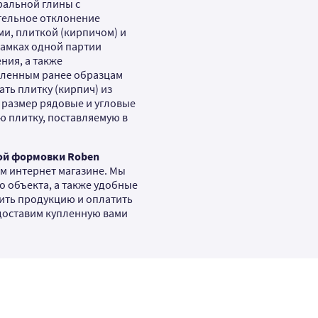
ральной глины с
тельное отклонение
ми, плиткой (кирпичом) и
рамках одной партии
ения, а также
вленным ранее образцам
ть плитку (кирпич) из
 размер рядовые и угловые
ую плитку, поставляемую в
ой формовки Roben
м интернет магазине. Мы
о объекта, а также удобные
ить продукцию и оплатить
 доставим купленную вами