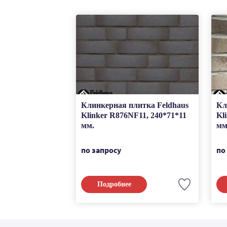
Клинкерная плитка Feldhaus
Кл
Klinker R876NF11, 240*71*11
Kl
мм.
мм
по запросу
по
Подробнее