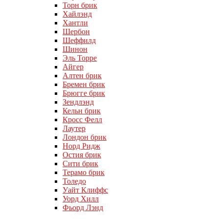
Торн брик
Хайлэнд
Хантли
Шербон
Шеффилд
Шинон
Эль Торре
Айгер
Алтен брик
Бремен брик
Брюгге брик
Зендлэнд
Кельн брик
Кросс Фелл
Лаутер
Лондон брик
Норд Ридж
Остия брик
Сити брик
Терамо брик
Толедо
Уайт Клиффс
Уорд Хилл
Фьорд Лэнд