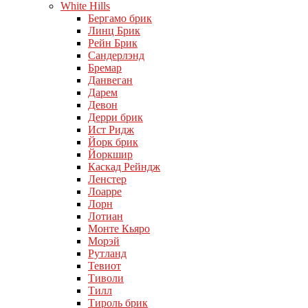
White Hills
Бергамо брик
Линц Брик
Рейн Брик
Сандерлэнд
Бремар
Данвеган
Дарем
Девон
Дерри брик
Ист Ридж
Йорк брик
Йоркшир
Каскад Рейндж
Ленстер
Лоарре
Лорн
Лотиан
Монте Кьяро
Морэй
Рутланд
Тевиот
Тиволи
Тилл
Тироль брик