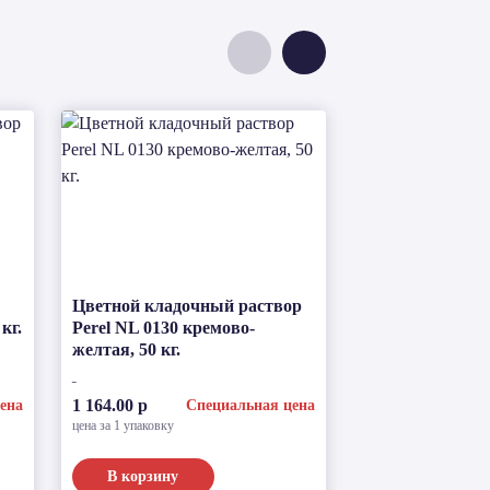
Цветной кладочный раствор
Затирка для шв
кг.
Perel NL 0130 кремово-
RFS серый, 25 
желтая, 50 кг.
по запросу
1 164.00 р
ена
Специальная цена
цена за 1 упаковку
В корзину
Подробнее