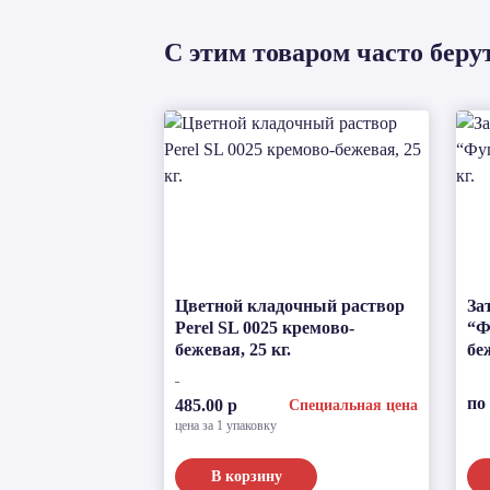
С этим товаром часто беру
Цветной кладочный раствор
За
Perel SL 0025 кремово-
“Ф
бежевая, 25 кг.
бе
по
485.00 р
Специальная цена
цена за 1 упаковку
В корзину