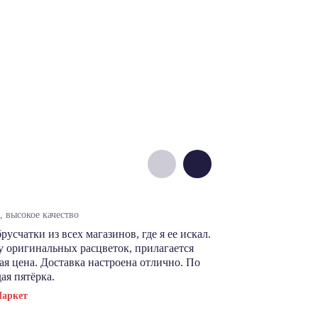
Денис М.
 высокое качество
цены норм, выб
счатки из всех магазинов, где я ее искал.
В этом магази
 оригинальных расцветок, прилагается
производителя
я цена. Доставка настроена отлично. По
сэкономить. Ка
ая пятёрка.
магазину респе
Маркет
Посмотреть отз