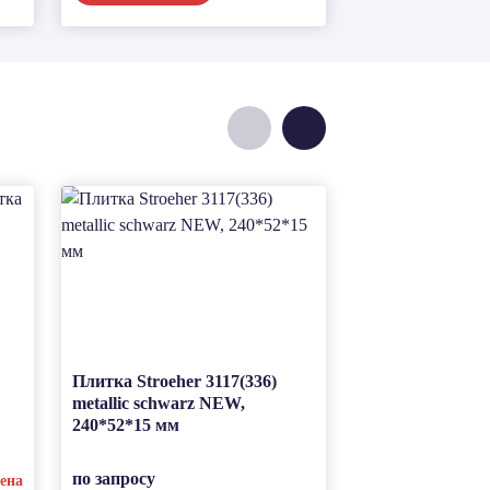
Плитка Stroeher 3117(336)
Клинкерная тр
metallic schwarz NEW,
плитка Stroeher
240*52*15 мм
blau, 240*52*15
по запросу
по запросу
ена