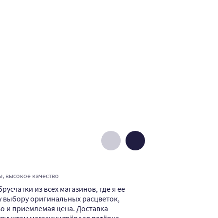
Денис М.
, высокое качество
цены норм, выб
усчатки из всех магазинов, где я ее
В этом магази
у выбору оригинальных расцветок,
производителя
о и приемлемая цена. Доставка
сэкономить. К