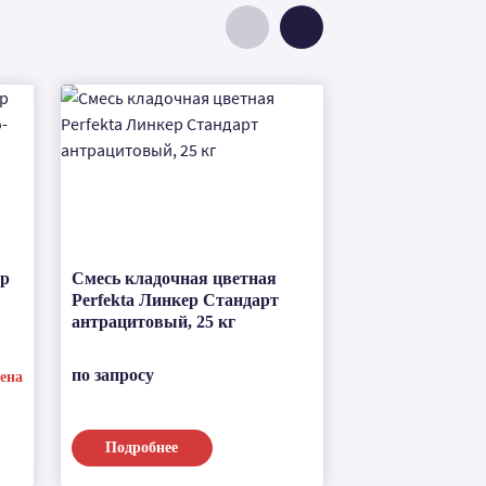
ор
Смесь кладочная цветная
Теплоизоляцио
Perfekta Линкер Стандарт
кладочная смес
антрацитовый, 25 кг
8520, 17,5 кг. (
по запросу
по запросу
ена
Подробнее
Подробнее