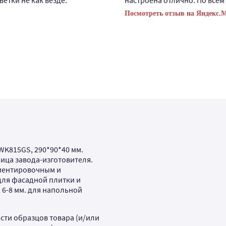
ветки не как везде.
настроена отлично. По всем
Посмотреть отзыв на Яндекс.
WK815GS, 290*90*40 мм.
ица завода-изготовителя.
ориентировочным и
 для фасадной плитки и
 6-8 мм. для напольной
сти образцов товара (и/или