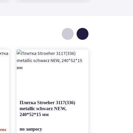
Плитка Stroeher 3117(336)
Клинкерная тр
metallic schwarz NEW,
плитка Stroeher
240*52*15 мм
blau, 240*52*15
по запросу
по запросу
ена