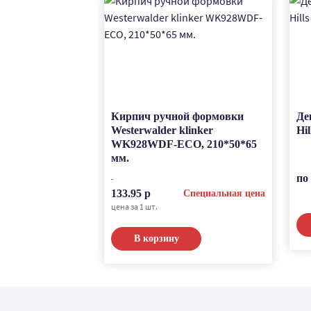
Кирпич ручной формовки
Де
Westerwalder klinker
Hi
WK928WDF-ECO, 210*50*65
мм.
по
133.95 р
Специальная цена
цена за 1 шт.
В корзину