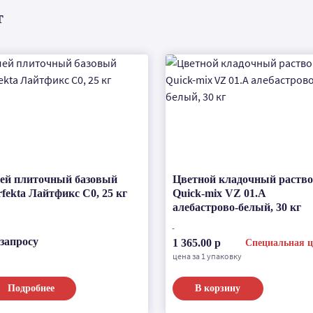
т
ей плиточный базовый
Цветной кладочный раств
rfekta Лайтфикс C0, 25 кг
Quick-mix VZ 01.А
алебастрово-белый, 30 кг
 запросу
1 365.00 р
Специальная ц
цена за 1 упаковку
Подробнее
В корзину