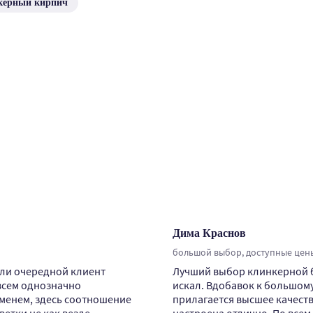
керный кирпич
Дима Краснов
большой выбор, доступные цены
сли очередной клиент
Лучший выбор клинкерной бр
всем однозначно
искал. Вдобавок к большом
менем, здесь соотношение
прилагается высшее качеств