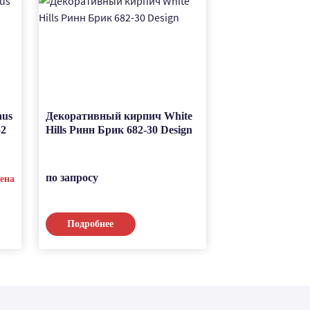
aus
Декоративный кирпич White
Декоративный 
52
Hills Ринн Брик 682-30 Design
Hills Торн брик 
по запросу
по запросу
ена
Подробнее
Подробнее