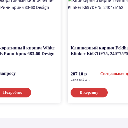
коративный кирпич White
Клинкерный кирпич Feldh
lls Ринн Брик 683-60 Design
Klinker K697DF75, 240*75*
 запросу
207.10 р
Специальная ц
цена за 1 шт.
Подробнее
В корзину