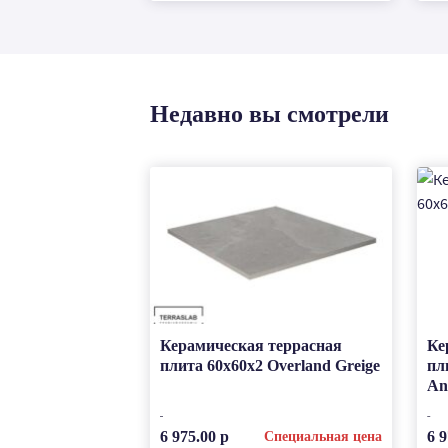
Недавно вы смотрели
Керамическая террасная
Ке
плита 60x60x2 Overland Greige
пл
An
6 975.00 р
6 9
Специальная цена