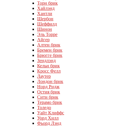
Торн брик
Хайлэнд
Хантли
Шербон
Шеффилд
Шинон
Эль Торре
Айгер
Алтен брик
Бремен брик
Брюгге брик
Зендлэнд
Кельн брик
Кросс Фелл
Лаутер
Лондон брик
Норд Ридж
Остия брик
Сити брик
Терамо брик
Толедо
Уайт Клиффс
Уорд Хилл
Фьорд Лэнд