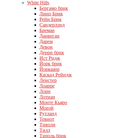
White Hills
Бергамо брик
Линц Брик
Рейн Брик
Сандерлэнд
Бремар
Данвеган
Дарем
Девон
Дерри брик
Ист Ридж
Йорк брик
Йоркшир
Каскад Рейндж
Ленстер
Лоарре
Лорн
Лотиан
Монте Кьяро
Морэй
Рутланд
Тевиот
Тиволи
Тилл
Тироль брик