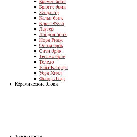
Бремен брик
Брюгге брик
Зендлэнд
Кельн брик
Кросс Фелл
Лаутер
Лондон брик
Норд Ридж
Остия брик
Сити брик
Терамо брик
Толедо
Уайт Клиффс
Уорд Хилл
Фьорд Лэнд
Керамические блоки
Термопанели