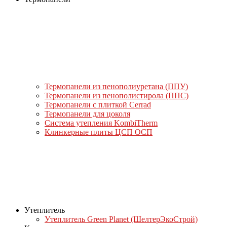
Термопанели из пенополиуретана (ППУ)
Термопанели из пенополистирола (ППС)
Термопанели с плиткой Cerrad
Термопанели для цоколя
Система утепления KombiTherm
Клинкерные плиты ЦСП ОСП
Утеплитель
Утеплитель Green Planet (ШелтерЭкоСтрой)