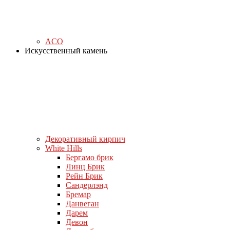
ACO
Искусственный камень
Декоративный кирпич
White Hills
Бергамо брик
Линц Брик
Рейн Брик
Сандерлэнд
Бремар
Данвеган
Дарем
Девон