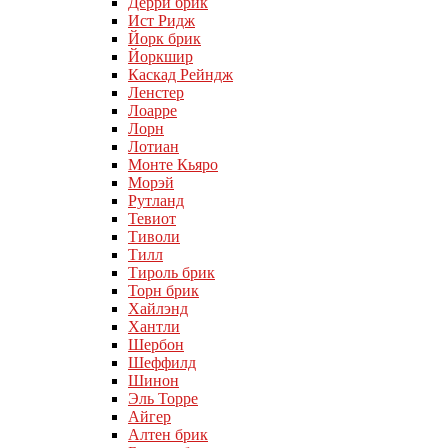
Дерри брик
Ист Ридж
Йорк брик
Йоркшир
Каскад Рейндж
Ленстер
Лоарре
Лорн
Лотиан
Монте Кьяро
Морэй
Рутланд
Тевиот
Тиволи
Тилл
Тироль брик
Торн брик
Хайлэнд
Хантли
Шербон
Шеффилд
Шинон
Эль Торре
Айгер
Алтен брик