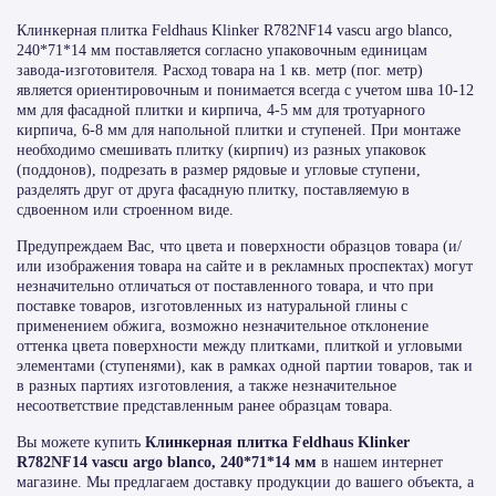
Клинкерная плитка Feldhaus Klinker R782NF14 vascu argo blanco,
240*71*14 мм поставляется согласно упаковочным единицам
завода-изготовителя. Расход товара на 1 кв. метр (пог. метр)
является ориентировочным и понимается всегда с учетом шва 10-12
мм для фасадной плитки и кирпича, 4-5 мм для тротуарного
кирпича, 6-8 мм для напольной плитки и ступеней. При монтаже
необходимо смешивать плитку (кирпич) из разных упаковок
(поддонов), подрезать в размер рядовые и угловые ступени,
разделять друг от друга фасадную плитку, поставляемую в
сдвоенном или строенном виде.
Предупреждаем Вас, что цвета и поверхности образцов товара (и/
или изображения товара на сайте и в рекламных проспектах) могут
незначительно отличаться от поставленного товара, и что при
поставке товаров, изготовленных из натуральной глины с
применением обжига, возможно незначительное отклонение
оттенка цвета поверхности между плитками, плиткой и угловыми
элементами (ступенями), как в рамках одной партии товаров, так и
в разных партиях изготовления, а также незначительное
несоответствие представленным ранее образцам товара.
Вы можете купить
Клинкерная плитка Feldhaus Klinker
R782NF14 vascu argo blanco, 240*71*14 мм
в нашем интернет
магазине. Мы предлагаем доставку продукции до вашего объекта, а